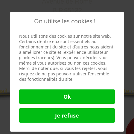
Avenue de Rome
B.P.95132
66031 PERPIGNAN CEDEX
On utilise les cookies !
04.68.54.08.48
Nous utilisons des cookies sur notre site web.
04.68.85.50.48
Certains d’entre eux sont essentiels au
fonctionnement du site et d’autres nous aident
à améliorer ce site et l’expérience utilisateur
(cookies traceurs). Vous pouvez décider vous-
SERVICE COMMERCIAL
même si vous autorisez ou non ces cookies.
Merci de noter que, si vous les rejetez, vous
04.68.54.83.92
risquez de ne pas pouvoir utiliser l’ensemble
des fonctionnalités du site.
04.68.87.15.30
contact@telesurveillance-cdt-securite
Ok
Je refuse